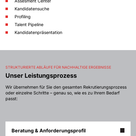
Assesment Center
Kandidatensuche
Profiling
Talent Pipeline
Kandidatenpräsentation
STRUKTURIERTE ABLÄUFE FÜR NACHHALTIGE ERGEBNISSE
Unser Leistungsprozess
Wir übernehmen für Sie den gesamten Rekrutierungsprozess
oder einzelne Schritte – genau so, wie es zu Ihrem Bedarf
passt:
Beratung & Anforderungsprofil